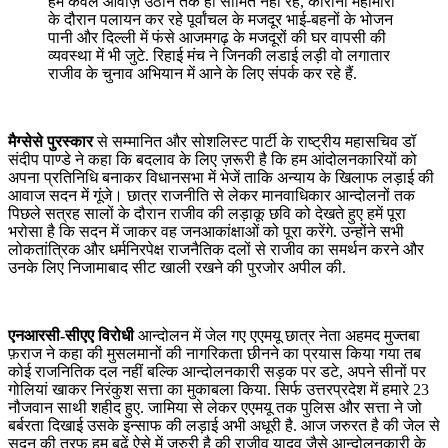
हम केवल आवाज़ उठाने तक ही सीमित नहीं रहे, कोरोना महामारी
के दौरान पलायन कर रहे पूर्वांचल के मजदूर भाई-बहनों के भोजन
पानी और दिल्ली में फंसे आजमगढ़ के मजदूरों की घर वापसी की
व्यवस्था में भी जुटे.
रिहाई मंच ने जिनकी लडाई लड़ी वो लगातार
राजीव के चुनाव अभियान में आने के लिए संपर्क कर रहे हैं.
मैग्सेसे पुरस्कार
से सम्मानित और सोशलिस्ट पार्टी के राष्ट्रीय महासचिव डॉ
संदीप पाण्डे ने कहा कि
बदलाव के लिए ज़रूरी है कि हम आंदोलनकारियों को
अपना प्रतिनिधि बनाकर विधानसभा में भेजें ताकि अन्याय के खिलाफ लड़ाई की
आवाज सदन में गूंजे। छात्र राजनीति से लेकर मानवाधिकार आन्दोलनों तक
पिछले सत्रह सालों के दौरान राजीव की लड़ाकू छवि को देखते हुए हमें पूरा
भरोसा है कि सदन में जाकर वह जनआकांक्षाओं को पूरा करेंगे. उन्होंने सभी
लोकतांत्रिक और धर्मनिरपेक्ष राजनैतिक दलों से राजीव का समर्थन करने और
उनके लिए निजामाबाद सीट खाली रखने की पुरजोर अपील की.
एनआरसी-सीएए विरोधी
आन्दोलन में जेल गए एएमयू छात्र नेता अहमद मुज्तबा
फ़राज ने कहा की मुसलमानों की नागरिकता छीनने का प्रयास किया गया तब
कोई राजनितिक दल नहीं बल्कि आन्दोलनकारी सड़क पर डटे, अपने सीनों पर
गोलियां खाकर निरंकुश सत्ता का मुकाबला किया. सिर्फ उत्तरप्रदेश में हमारे 23
नौजवान साथी शहीद हुए. जामिया से लेकर एएमयू तक पुलिस और सत्ता ने जो
बर्बरता दिखाई उसके इन्साफ की लड़ाई अभी अधूरी है. आज जरुरत है की जेल से
सदन की तरफ हम बढ़ें ऐसे में जरुरी है की राजीव यादव जैसे आन्दोलनकारी के