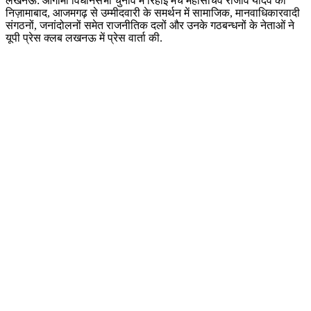
लखनऊ: आगामी विधानसभा चुनाव में रिहाई मंच महासचिव राजीव यादव की
निज़ामाबाद, आजमगढ़ से उम्मीदवारी के समर्थन में सामाजिक, मानवाधिकारवादी
संगठनों, जनांदोलनों समेत राजनीतिक दलों और उनके गठबन्धनों के नेताओं ने
यूपी प्रेस क्लब लखनऊ में प्रेस वार्ता की.