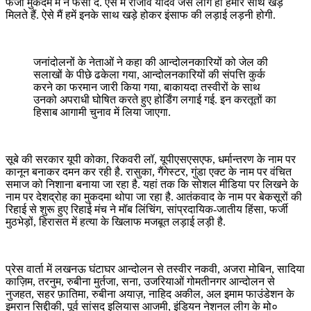
फर्जी मुकदमें में न फंसा दे. ऐसे में राजीव यादव जैसे लोग ही हमारे साथ खड़े
मिलते हैं. ऐसे मैं हमें इनके साथ खड़े होकर इंसाफ की लड़ाई लड़नी होगी.
जनांदोलनों के नेताओं ने कहा की आन्दोलनकारियों को जेल की
सलाखों के पीछे ढकेला गया, आन्दोलनकारियों की संपत्ति कुर्क
करने का फरमान जारी किया गया, बाकायदा तस्वीरों के साथ
उनको अपराधी घोषित करते हुए होर्डिंग लगाई गई. इन करतूतों का
हिसाब आगामी चुनाव में लिया जाएगा.
सूबे की सरकार यूपी कोका, रिकवरी लॉ, यूपीएसएसएफ, धर्मान्तरण के नाम पर
कानून बनाकर दमन कर रही है. रासुका, गैंगेस्टर, गुंडा एक्ट के नाम पर वंचित
समाज को निशाना बनाया जा रहा है. यहां तक कि सोशल मीडिया पर लिखने के
नाम पर देशद्रोह का मुकदमा थोपा जा रहा है. आतंकवाद के नाम पर बेकसूरों की
रिहाई से शुरू हुए रिहाई मंच ने मॉब लिंचिंग, सांप्रदायिक-जातीय हिंसा, फर्जी
मुठभेड़ों, हिरासत में हत्या के खिलाफ मजबूत लड़ाई लड़ी है.
प्रेस वार्ता में
लखनऊ घंटाघर आन्दोलन से तस्वीर नकवी, अजरा मोबिन, सादिया
काज़िम, तरनुम, रुबीना मुर्तजा, सना, उजरियाओं गोमतीनगर आन्दोलन से
नुजहत, सहर फ़ातिमा, रुबीना अयाज़
,
नाहिद अकील, अल इमाम फाउंडेशन के
इमरान सिद्दीकी, पूर्व सांसद इलियास आजमी, इंडियन नेशनल लीग के मो०