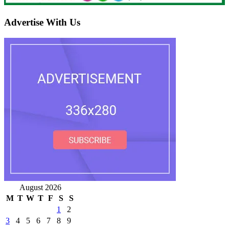
Advertise With Us
August 2026
M
T
W
T
F
S
S
1
2
3
4
5
6
7
8
9