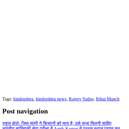
Tags:
hindrashtra
,
hindrashtra news
,
Rajeev Yadav
,
Rihai Manch
Post navigation
राहुल बोले- जिस मंत्री ने किसानों को मारा है, उसे सज़ा मिलनी चाहिए
भारतीय सांख्यिकी सेवा परीक्षा में Amik Kumar ने प्रथम स्थान प्राप्त कर