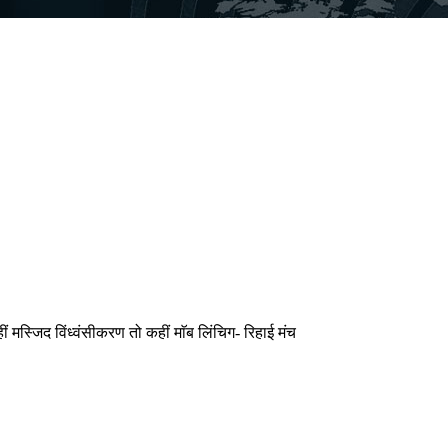
ं मस्जिद विंध्वंसीकरण तो कहीं माॅब लिंचिग- रिहाई मंच