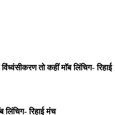
विंध्वंसीकरण तो कहीं माॅब लिंचिग- रिहाई
ॅब लिंचिग- रिहाई मंच