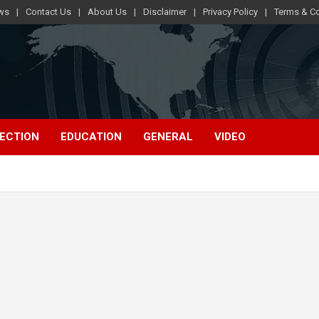
ews
Contact Us
About Us
Disclaimer
Privacy Policy
Terms & Co
ECTION
EDUCATION
GENERAL
VIDEO