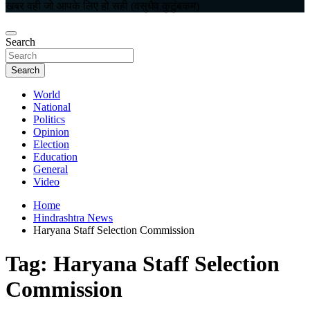
खबर वही जो आपके लिए हो सही (वसुधैव कुटुंबकम)
Search
Search
World
National
Politics
Opinion
Election
Education
General
Video
Home
Hindrashtra News
Haryana Staff Selection Commission
Tag:
Haryana Staff Selection
Commission