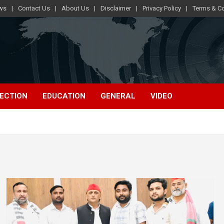
ews
Contact Us
About Us
Disclaimer
Privacy Policy
Terms & Co
ECTION
EDUCATION
GENERAL
VIDEO