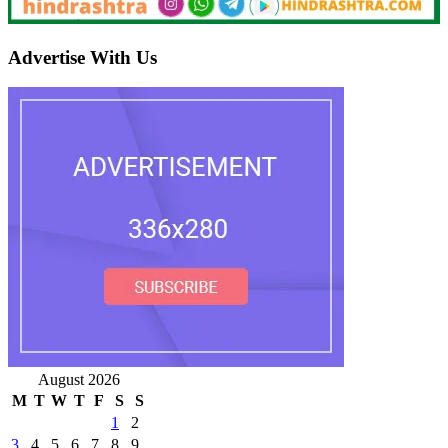
Advertise With Us
August 2026
M
T
W
T
F
S
S
1
2
3
4
5
6
7
8
9