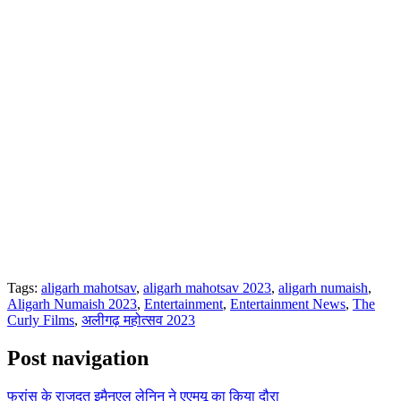
Tags:
aligarh mahotsav
,
aligarh mahotsav 2023
,
aligarh numaish
,
Aligarh Numaish 2023
,
Entertainment
,
Entertainment News
,
The
Curly Films
,
अलीगढ़ महोत्सव 2023
Post navigation
फ्रांस के राजदूत इमैनुएल लेनिन ने एएमयू का किया दौरा