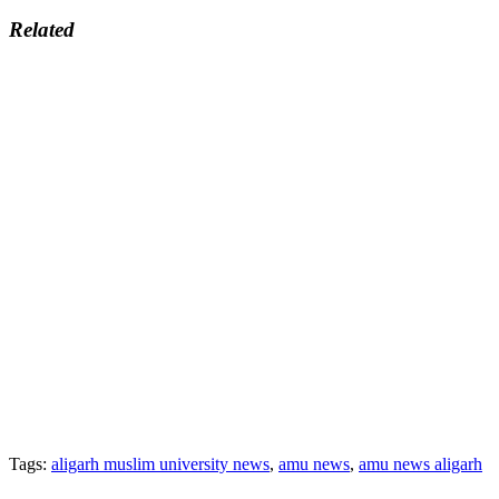
Related
Tags:
aligarh muslim university news
,
amu news
,
amu news aligarh