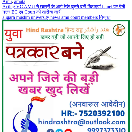
Amu
,
amuta
Post
Acting VC AMU ने छात्रों के आगे टेके घुटने बटी मिठाइयां Panel पर पैनी
नज़र EC एवं Court की तारीख जारी
navigation
aligarh muslim university news amu court members नियुक्त