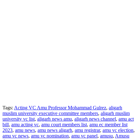
Tags:
Acting VC Amu Professor Mohammad Gulrez
,
aligarh
muslim university executive committee members
,
aligarh muslim
university vc list
,
aligarh news amu
,
aligarh news channel
,
amu act
bill
,
amu acting vc
,
amu court members list
,
amu ec member list
2023
,
amu news
,
amu news aligarh
,
amu registrar
,
amu vc election
,
amu vc news
,
amu vc nomination
,
amu vc panel
,
amusu
,
Amusu