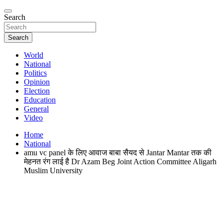
Search
Search
World
National
Politics
Opinion
Election
Education
General
Video
Home
National
amu vc panel के लिए आवाज बाबा सैयद से Jantar Mantar तक की
मेहनत रंग लाई है Dr Azam Beg Joint Action Committee Aligarh
Muslim University