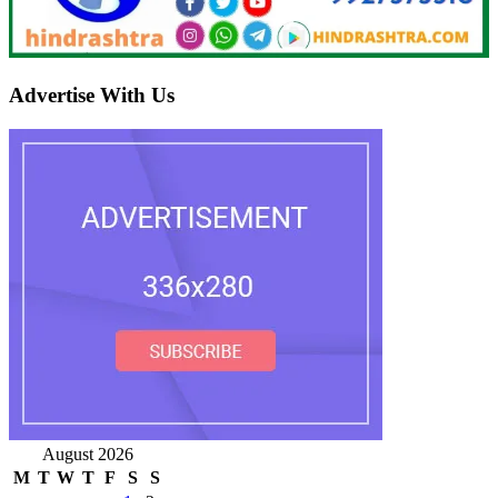
Advertise With Us
August 2026
M
T
W
T
F
S
S