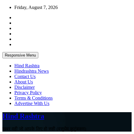
Skip
Friday, August 7, 2026
to
content
Responsive Menu
Hind Rashtra
Hindrashtra News
Contact Us
About Us
Disclaimer
Privacy Policy
Terms & Conditions
Advertise With Us
Hind Rashtra
खबर वही जो आपके लिए हो सही (वसुधैव कुटुंबकम)