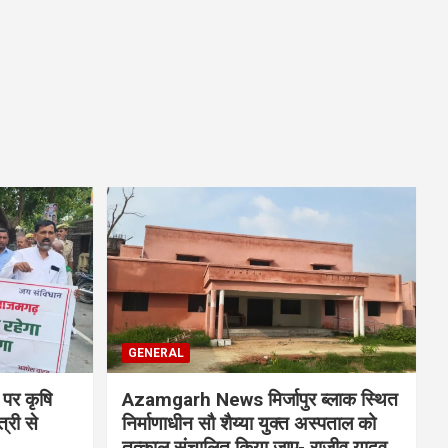
GENERAL
 पर कृषि
Azamgarh News मिर्जापुर ब्लाक स्थित
्री से
निर्माणाधीन सौ शैय्या युक्त अस्पताल को
तत्काल संचालित किया जाए- राजीव यादव