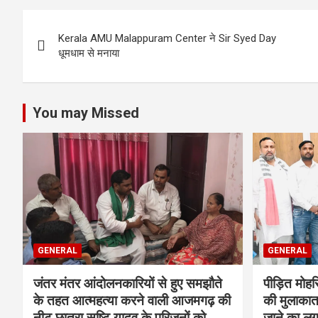
Post
Kerala AMU Malappuram Center ने Sir Syed Day
navigation
धूमधाम से मनाया
You may Missed
GENERAL
GENERAL
जंतर मंतर आंदोलनकारियों से हुए समझौते
पीड़ित मोह
के तहत आत्महत्या करने वाली आजमगढ़ की
की मुलाकात
नीट छात्रा सृष्टि यादव के परिजनों को
जाने का ल