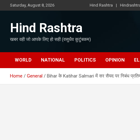
Skip
Saturday, August 8, 2026
Hind Rashtra
Hindrasht
to
content
Hind Rashtra
खबर वही जो आपके लिए हो सही (वसुधैव कुटुंबकम)
WORLD
NATIONAL
POLITICS
OPINION
EL
Home
General
Bihar के Katihar Salmari में सर सैयद पर निबंध प्रतियो