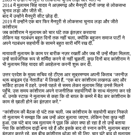
2014 में मुलायम सिंह यादव ने आज़मगढ़ और मैनपुरी दोनों जगह से लोकसभा
चुनाव लड़ा और जीते भी.
बाद में उन्होंने मैनपुरी सीट छोड़ दी.
2019 में उन्होंने एक बार फिर मैनपुरी से लोकसभा चुनाव लड़ा और जीते
कांशीराम
जब कांशीराम ने मुलायम को चार घंटे तक इंतज़ार करवाया
लेकिन यह गठबंधन बहुत दिनों तक नहीं चला, क्योंकि बहुजन समाज पार्टी ने
अपने गठबंधन सहयोगी के सामने बहुत सारी माँगें रख दीं.
मायावती मुलायम के काम पर बारीक नज़र रखतीं और जब भी उन्हें मौक़ा मिलता,
उन्हें सार्वजनिक रूप से शर्मिंदा करने से नहीं चूकतीं. कुछ दिनों बाद कांशीराम ने
भी मुलायम सिंह यादव की अवहेलना करनी शुरू कर दी.
उत्तर प्रदेश के मुख्य सचिव रहे टीएस आर सुब्रमण्यम अपनी किताब ‘जरनीज़
थ्रू बाबूडम एंड नेतालैंड’ में लिखते हैं, “एक बार कांशीराम लखनऊ आए और
सर्किट हाउस में ठहरे. उनसे पहले से समय लेकर मुलायम सिंह उनसे मिलने
पहुँचे. उस समय कांशीराम अपने राजनीतिक सहयोगियों के साथ मंत्रणा कर रहे
थे. उनके स्टाफ़ ने मुलायम से कहा कि वो बग़ल के कमरे में बैठ कर कांशीराम के
काम से ख़ाली होने का इंतज़ार करें.”
“कांशीराम की बैठक दो घंटे तक चली. जब कांशीराम के सहयोगी बाहर निकले
तो मुलायम ने समझा कि अब उन्हें अंदर बुलाया जाएगा. लेकिन ऐसा कुछ नहीं
हुआ. एक घंटे बाद जब मुलायम ने पूछा कि अंदर क्या हो रहा है तो उन्हें बताया
गया कि कांशीराम दाढ़ी बना रहे हैं और इसके बाद वो स्नान करेंगे. मुलायम बाहर
इंतज़ार करते रहे. इस बीच कांशीराम थोड़ा सो भी लिए. चार घंटे बाद वो मुलायम