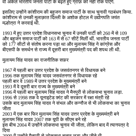
वो अकेले भारतीय जनता पार्टी के बढ़ते हुए ग्राफ़ को नहीं रोक पाएँगे.
इसलिए उन्होंने कांशीराम की बहुजन समाज पार्टी के साथ चुनावी गठबंधन किया.
कांशीराम से उनकी मुलाक़ात दिल्ली के अशोक होटल में उद्योगपति जयंत
मल्होत्रा ने करवाई थी.
1993 में हुए उत्तर प्रदेश विधानसभा चुनाव में उनकी पार्टी को 260 में से 109
और बहुजन समाज पार्टी को 163 में से 67 सीटें मिलीं थीं. भारतीय जनता पार्टी
को 177 सीटों से संतोष करना पड़ा था और मुलायम सिंह ने कांग्रेस और
बीएसपी के समर्थन से राज्य में दूसरी बार मुख्यमंत्री पद की शपथ ली थी.
मुलायम सिंह यादव का राजनीतिक सफ़र
1967 में पहली बार उत्तर प्रदेश के जसवंतनगर से विधायक बने
1996 तक मुलायम सिंह यादव जसवंतनगर से विधायक रहे
पहली बार वे 1989 में उत्तर प्रदेश के मुख्यमंत्री बने
1993 में वे दूसरी बार राज्य के मुख्यमंत्री बने
1996 में पहली बार मुलायम सिंह यादव ने मैनपुरी से लोकसभा चुनाव लड़ा.
1996 से 1998 तक वे यूनाइटेड फ़्रंट की सरकार में रक्षा मंत्री रहे
उसके बाद मुलायम सिंह यादव ने संभल और कन्नौज से भी लोकसभा का चुनाव
जीता
2003 में एक बार फिर मुलायम सिंह यादव उत्तर प्रदेश के मुख्यमंत्री बने
मुलायम सिंह यादव 2007 तक यूपी के सीएम बने रहे
इस बीच 2004 में उन्होंने लोकसभा चुनाव भी जीता, लेकिन बाद में त्यागपत्र दे
दिया
2009 में उन्होंने मैनपुरी से लोकसभा चुनाव लड़ा और जीते भी