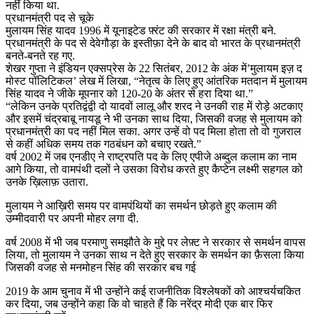
नहीं किया था.
प्रधानमंत्री पद से चूके
मुलायम सिंह यादव 1996 में यूनाइटेड फ़्रंट की सरकार में रक्षा मंत्री बने.
प्रधानमंत्री के पद से देवेगौड़ा के इस्तीफ़ा देने के बाद वो भारत के प्रधानमंत्री
बनते-बनते रह गए.
शेखर गुप्ता ने इंडियन एक्सप्रेस के 22 सितंबर, 2012 के अंक में’मुलायम इज़ द
मोस्ट पॉलिटिकल’ लेख में लिखा, “नेतृत्व के लिए हुए आंतरिक मतदान में मुलायम
सिंह यादव ने जीके मूपनार को 120-20 के अंतर से हरा दिया था.”
“लेकिन उनके प्रतिद्वंद्वी दो यादवों लालू और शरद ने उनकी राह में रोड़े अटकाए
और इसमें चंद्रबाबू नायडू ने भी उनका साथ दिया, जिसकी वजह से मुलायम को
प्रधानमंत्री का पद नहीं मिल सका. अगर उन्हें वो पद मिला होता तो वो गुजराल
से कहीं अधिक समय तक गठबंधन को बचाए रखते.”
वर्ष 2002 में जब एनडीए ने राष्ट्रपति पद के लिए एपीजे अब्दुल कलाम का नाम
आगे किया, तो वामपंथी दलों ने उसका विरोध करते हुए कैप्टेन लक्ष्मी सहगल को
उनके ख़िलाफ़ उतारा.
मुलायम ने आख़िरी समय पर वामपंथियों का समर्थन छोड़ते हुए कलाम की
उम्मीदवारी पर अपनी मोहर लगा दी.
वर्ष 2008 में भी जब परमाणु समझौते के मुद्दे पर लेफ़्ट ने सरकार से समर्थन वापस
लिया, तो मुलायम ने उनका साथ न देते हुए सरकार के समर्थन का फ़ैसला किया
जिसकी वजह से मनमोहन सिंह की सरकार बच गई
2019 के आम चुनाव में भी उन्होंने कई राजनीतिक विश्लेषकों को आश्चर्यचकित
कर दिया, जब उन्होंने कहा कि वो चाहते हैं कि नरेंद्र मोदी एक बार फिर