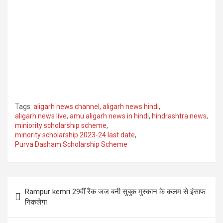
Tags:
aligarh news channel
,
aligarh news hindi
,
aligarh news live
,
amu aligarh news in hindi
,
hindrashtra news
,
miniority scholarship scheme
,
minority scholarship 2023-24 last date
,
Purva Dasham Scholarship Scheme
Post
Rampur kemri 29वीं रैंक जज बनी सुबुक मुस्कान के कलम से इंसाफ
navigation
निकलेगा