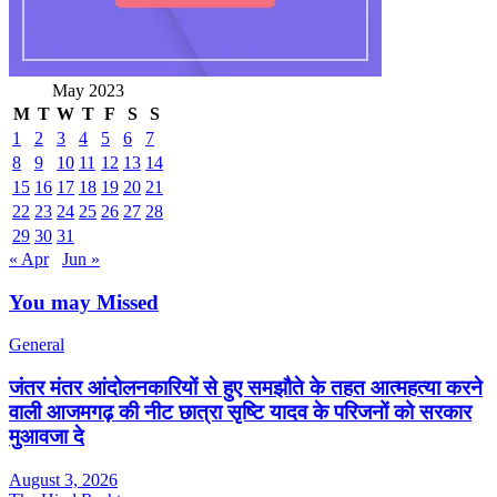
May 2023
M
T
W
T
F
S
S
1
2
3
4
5
6
7
8
9
10
11
12
13
14
15
16
17
18
19
20
21
22
23
24
25
26
27
28
29
30
31
« Apr
Jun »
You may Missed
General
जंतर मंतर आंदोलनकारियों से हुए समझौते के तहत आत्महत्या करने
वाली आजमगढ़ की नीट छात्रा सृष्टि यादव के परिजनों को सरकार
मुआवजा दे
August 3, 2026