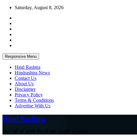
Skip
Saturday, August 8, 2026
to
content
Responsive Menu
Hind Rashtra
Hindrashtra News
Contact Us
About Us
Disclaimer
Privacy Policy
Terms & Conditions
Advertise With Us
Hind Rashtra
खबर वही जो आपके लिए हो सही (वसुधैव कुटुंबकम)