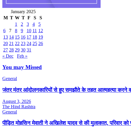
January 2025
M
T
W
T
F
S
S
1
2
3
4
5
6
7
8
9
10
11
12
13
14
15
16
17
18
19
20
21
22
23
24
25
26
27
28
29
30
31
« Dec
Feb »
You may Missed
General
जंतर मंतर आंदोलनकारियों से हुए समझौते के तहत आत्महत्या करने 
August 3, 2026
The Hind Rashtra
General
पीड़ित मोहसिन मेवाती ने अखिलेश यादव से की मुलाकात, परिवार को