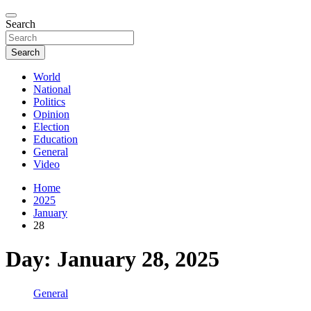
Search
Search
World
National
Politics
Opinion
Election
Education
General
Video
Home
2025
January
28
Day:
January 28, 2025
General