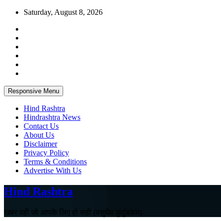
Skip
Saturday, August 8, 2026
to
content
Responsive Menu
Hind Rashtra
Hindrashtra News
Contact Us
About Us
Disclaimer
Privacy Policy
Terms & Conditions
Advertise With Us
Hind Rashtra
खबर वही जो आपके लिए हो सही (वसुधैव कुटुंबकम)