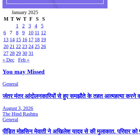
January 2025
M
T
W
T
F
S
S
1
2
3
4
5
6
7
8
9
10
11
12
13
14
15
16
17
18
19
20
21
22
23
24
25
26
27
28
29
30
31
« Dec
Feb »
You may Missed
General
जंतर मंतर आंदोलनकारियों से हुए समझौते के तहत आत्महत्या करने 
August 3, 2026
The Hind Rashtra
General
पीड़ित मोहसिन मेवाती ने अखिलेश यादव से की मुलाकात, परिवार को