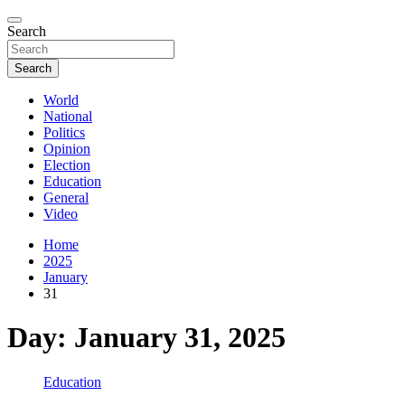
Search
Search
World
National
Politics
Opinion
Election
Education
General
Video
Home
2025
January
31
Day:
January 31, 2025
Education