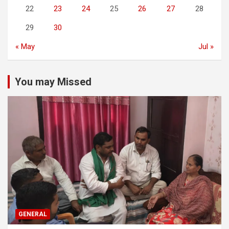
22
23
24
25
26
27
28
29
30
« May
Jul »
You may Missed
GENERAL