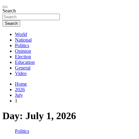
Search
Search
World
National
Politics
Opinion
Election
Education
General
Video
Home
2026
July
1
Day:
July 1, 2026
Politics