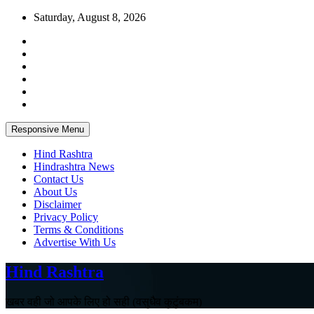
Skip
Saturday, August 8, 2026
to
content
Responsive Menu
Hind Rashtra
Hindrashtra News
Contact Us
About Us
Disclaimer
Privacy Policy
Terms & Conditions
Advertise With Us
Hind Rashtra
खबर वही जो आपके लिए हो सही (वसुधैव कुटुंबकम)