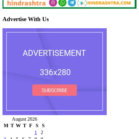
Advertise With Us
August 2026
M
T
W
T
F
S
S
1
2