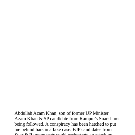
Abdullah Azam Khan, son of former UP Minister
Azam Khan & SP candidate from Rampur's Suar: I am
being followed. A conspiracy has been hatched to put
me behind bars in a fake case. BJP candidates from
Suar & Rampur seats could orchestrate an attack or