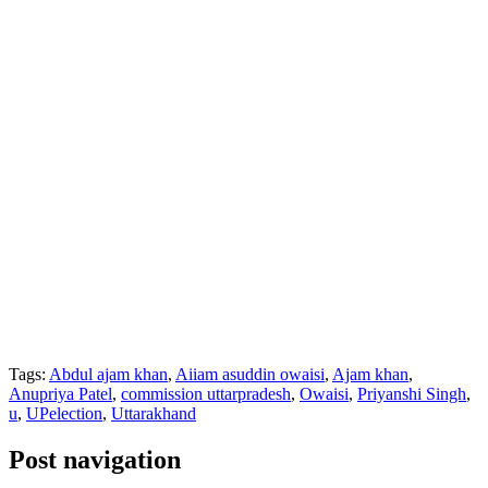
Tags:
Abdul ajam khan
,
Aiiam asuddin owaisi
,
Ajam khan
,
Anupriya Patel
,
commission uttarpradesh
,
Owaisi
,
Priyanshi Singh
,
u
,
UPelection
,
Uttarakhand
Post navigation