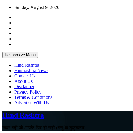
Skip
Sunday, August 9, 2026
to
content
Responsive Menu
Hind Rashtra
Hindrashtra News
Contact Us
About Us
Disclaimer
Privacy Policy
Terms & Conditions
Advertise With Us
Hind Rashtra
खबर वही जो आपके लिए हो सही (वसुधैव कुटुंबकम)