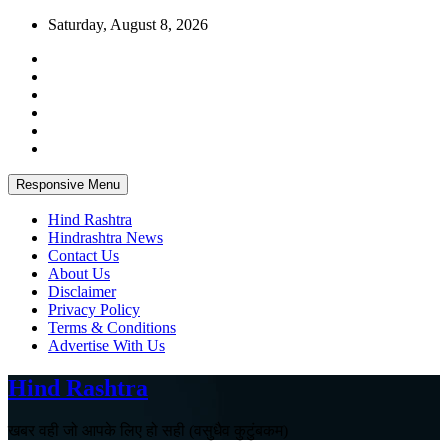
Skip
Saturday, August 8, 2026
to
content
Responsive Menu
Hind Rashtra
Hindrashtra News
Contact Us
About Us
Disclaimer
Privacy Policy
Terms & Conditions
Advertise With Us
Hind Rashtra
खबर वही जो आपके लिए हो सही (वसुधैव कुटुंबकम)