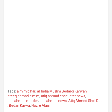
Tags:
aimim bihar
,
all India Muslim Bedardi Karwan
,
ateeq ahmad aimim
,
atiq ahmad encounter news
,
atiq ahmad murder
,
atiq ahmad news
,
Atiq Ahmed Shot Dead
,
Bedari Karwa
,
Nazre Alam