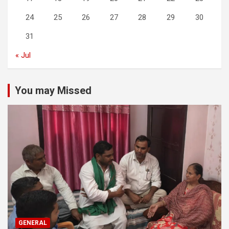
24
25
26
27
28
29
30
31
« Jul
You may Missed
GENERAL