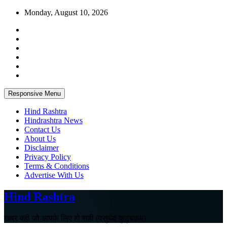
Skip
Monday, August 10, 2026
to
content
Responsive Menu
Hind Rashtra
Hindrashtra News
Contact Us
About Us
Disclaimer
Privacy Policy
Terms & Conditions
Advertise With Us
Hind Rashtra
खबर वही जो आपके लिए हो सही (वसुधैव कुटुंबकम)