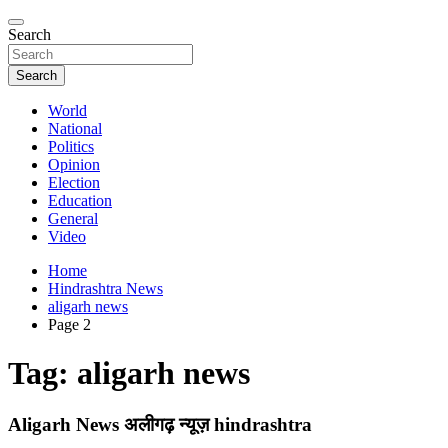
Search
Search
World
National
Politics
Opinion
Election
Education
General
Video
Home
Hindrashtra News
aligarh news
Page 2
Tag:
aligarh news
Aligarh News अलीगढ़ न्यूज़ hindrashtra