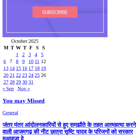
October 2025
M
T
W
T
F
S
S
1
2
3
4
5
6
7
8
9
10
11
12
13
14
15
16
17
18
19
20
21
22
23
24
25
26
27
28
29
30
31
« Sep
Nov »
You may Missed
General
जंतर मंतर आंदोलनकारियों से हुए समझौते के तहत आत्महत्या करने
वाली आजमगढ़ की नीट छात्रा सृष्टि यादव के परिजनों को सरकार
मुआवजा दे