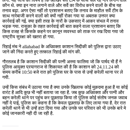
लगी. यह जांच का विषय है कि आखिर सर्वे टीम के साथ चल रहे नारे लगाने वाले
कौन थे. क्या इन नारा लगाने वाले और सर्वे का विरोध करने वालों के बीच यह
तनाव बढ़ा. अगर ऐसा नहीं तो प्रशासन बताए कि तनाव के माहौल सर्वे टीम के
साथ नारेबाजी करने वालों को क्यों नहीं रोका गया या अबतक उनपर क्या
कार्रवाई की गई. क्या इसी तरह के नारों के उकसाए में आकर संभल में तनाव
भड़क गया. रासुका के तहत कार्रवाई की बात कहने वाला प्रशासन बताए कि
किस वजह से किसके कहने पर कानून व्यवस्था को ताक पर रख दिया गया जो
राष्ट्रीय सुरक्षा को खतरा हो गया.
रिहाई मंच ने allahabad के अधिवक्ता काशान सिद्दीकी को पुलिस द्वारा उठाए
जाने की निंदा करते हुए तत्काल रिहाई की मांग की.
गौरतलब है कि काशान सिद्दीकी की पत्नी अस्मा फातिमा जो कि पार्षद भी हैं ने
पुलिस आयुक्त प्रयागराज से शिकायत की है कि काशान को 24.11.24 को
समय करीब 10:50 बजे रात क़ो पुलिस घर के पास से उन्हें करेली थाना पर ले
गयी.
उन्हें किस संबंध में उठाया गया है क्या उनके खिलाफ कोई मुक़दमा हुआ है या कोई
वारंट है आदि कुछ भी नहीं बताया जा रहा है. जब कुछ अधिवक्ता और पत्नी और
बहन करेली थाने पर पहुंच कर पूछताछ किया तो पुलिस कोई संतोष जनक जवाब
नहीं दे पाई, पुलिस का कहना है कि केवल पूछताछ के लिए लाया गया है. देर रात
करेली थाने से भी उन्हें हटा दिया गया और उनके घर परिवार को भी उनके बारे मे
कोई जानकारी नही दी जा रही है.